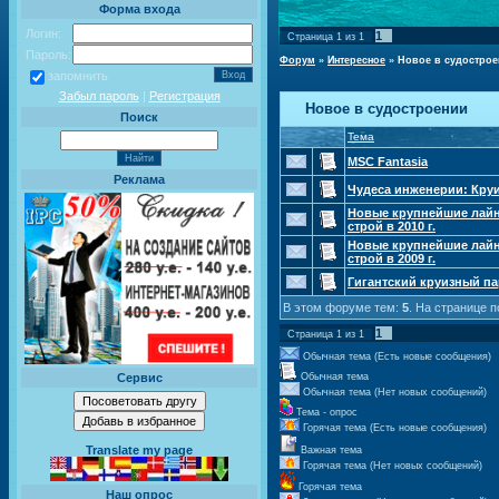
Форма входа
Логин:
1
Страница
1
из
1
Пароль:
Форум
»
Интересное
»
Новое в судострое
запомнить
Забыл пароль
|
Регистрация
Новое в судостроении
Поиск
Тема
MSC Fantasia
Реклама
Чудеса инженерии: Кру
Новые крупнейшие лайн
строй в 2010 г.
Новые крупнейшие лайн
строй в 2009 г.
Гигантский круизный п
В этом форуме тем:
5
. На странице 
1
Страница
1
из
1
Обычная тема (Есть новые сообщения)
Сервис
Обычная тема
Обычная тема (Нет новых сообщений)
Тема - опрос
Горячая тема (Есть новые сообщения)
Translate my page
Важная тема
Горячая тема (Нет новых сообщений)
Горячая тема
Наш опрос