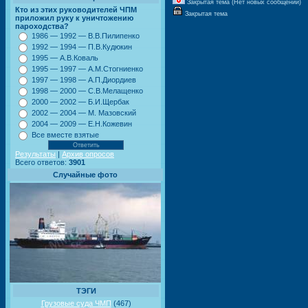
Закрытая тема (Нет новых сообщений)
Кто из этих руководителей ЧПМ
Закрытая тема
приложил руку к уничтожению
пароходства?
1986 — 1992 — В.В.Пилипенко
1992 — 1994 — П.В.Кудюкин
1995 — А.В.Коваль
1995 — 1997 — А.М.Стогниенко
1997 — 1998 — А.П.Диордиев
1998 — 2000 — С.В.Мелащенко
2000 — 2002 — Б.И.Щербак
2002 — 2004 — М. Мазовский
2004 — 2009 — Е.Н.Кожевин
Все вместе взятые
Результаты
|
Архив опросов
Всего ответов:
3901
Случайные фото
ТЭГИ
Грузовые суда ЧМП
(467)