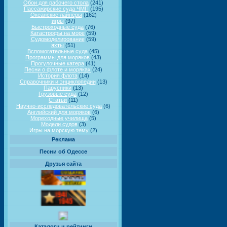
Обои для рабочего стола
(241)
Пассажирские суда ЧМП
(195)
Океанские лайнеры
(162)
игры
(97)
Быстроходные суда
(76)
Катастрофы на море
(59)
Судомоделирование
(59)
яхты
(51)
Вспомогательные суда
(45)
Программы для моряков
(43)
Прогулочные катера
(41)
Песни о флоте и моряках
(24)
История флота
(14)
Справочники и энциклопедии
(13)
Парусники
(13)
Грузовые суда
(12)
Статьи
(11)
Научно-исследовательские суда
(6)
Английский для моряков
(6)
Мореходные училища
(5)
Модели судов
(3)
Игры на морскую тему
(2)
Реклама
Песни об Одессе
Друзья сайта
Каталоги и рейтинги