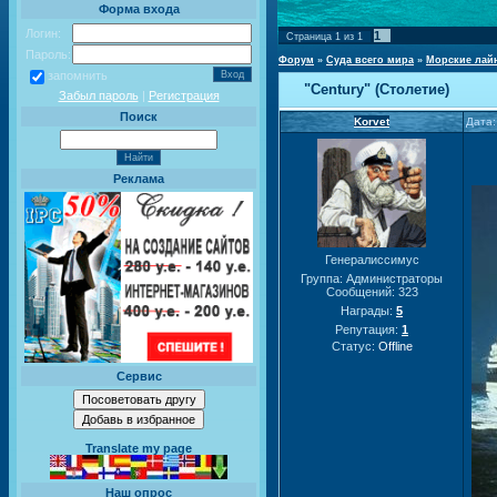
Форма входа
Логин:
1
Страница
1
из
1
Пароль:
Форум
»
Суда всего мира
»
Морские лай
запомнить
"Century" (Столетие)
Забыл пароль
|
Регистрация
Поиск
Korvet
Дата:
Реклама
Генералиссимус
Группа: Администраторы
Сообщений:
323
Награды:
5
Репутация:
1
Статус:
Offline
Сервис
Translate my page
Наш опрос