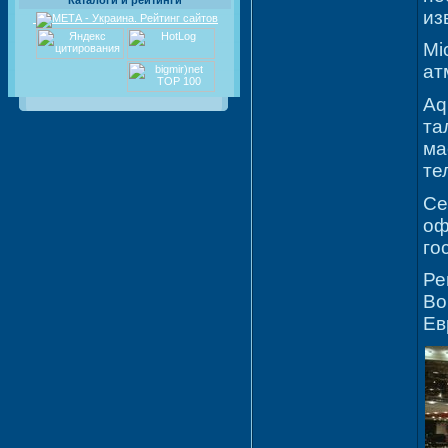
Каталоги и рейтинги
из
Mi
ат
Aq
та
ма
те
Ce
оф
го
Ре
Во
Ев