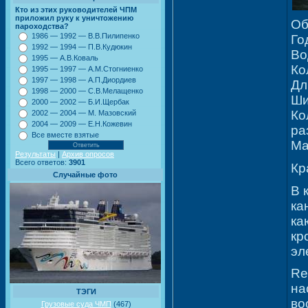
Кто из этих руководителей ЧПМ
приложил руку к уничтожению
Об
пароходства?
1986 — 1992 — В.В.Пилипенко
Го
1992 — 1994 — П.В.Кудюкин
Во
1995 — А.В.Коваль
Ко
1995 — 1997 — А.М.Стогниенко
1997 — 1998 — А.П.Диордиев
Дл
1998 — 2000 — С.В.Мелащенко
Ши
2000 — 2002 — Б.И.Щербак
Ко
2002 — 2004 — М. Мазовский
2004 — 2009 — Е.Н.Кожевин
ра
Все вместе взятые
Ма
Результаты
|
Архив опросов
Всего ответов:
3901
Кр
Случайные фото
В 
ка
ка
кр
эл
Re
на
ТЭГИ
во
Грузовые суда ЧМП
(467)