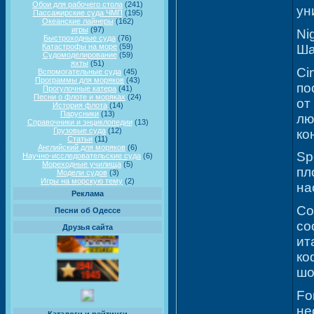
Обои для рабочего стола
(241)
ун
Пассажирские суда ЧМП
(195)
Океанские лайнеры
(162)
игры
(97)
Ni
Быстроходные суда
(76)
Ша
Катастрофы на море
(59)
Судомоделирование
(59)
яхты
(51)
Ci
Вспомогательные суда
(45)
Программы для моряков
(43)
по
Прогулочные катера
(41)
Песни о флоте и моряках
(24)
от
История флота
(14)
Парусники
(13)
лю
Справочники и энциклопедии
(13)
Грузовые суда
(12)
ко
Статьи
(11)
Английский для моряков
(6)
Sp
Научно-исследовательские суда
(6)
Мореходные училища
(5)
пл
Модели судов
(3)
Игры на морскую тему
(2)
на
Реклама
Co
Песни об Одессе
со
Друзья сайта
ит
ко
шо
Fo
не