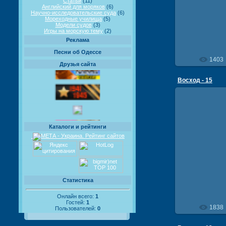
Статьи
(11)
Английский для моряков
(6)
Научно-исследовательские суда
(6)
Мореходные училища
(5)
Модели судов
(3)
Игры на морскую тему
(2)
Реклама
Песни об Одессе
1403
Друзья сайта
Восход - 15
Каталоги и рейтинги
18
Статистика
Онлайн всего:
1
Гостей:
1
1838
Пользователей:
0