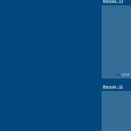
Восход - 13
18
2038
Восход - 11
18