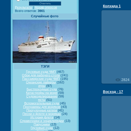
Колхида 1
Результаты
|
Архив опросов
Всего ответов:
3901
Случайные фото
21
СПК 
ТЭГИ
Грузовые суда ЧМП
(467)
Обои для рабочего стола
(241)
Пассажирские суда ЧМП
(195)
2824
Океанские лайнеры
(162)
игры
(97)
Быстроходные суда
(76)
Восход - 17
Катастрофы на море
(59)
Судомоделирование
(59)
яхты
(51)
Вспомогательные суда
(45)
Программы для моряков
(43)
Прогулочные катера
(41)
Песни о флоте и моряках
(24)
История флота
(14)
Справочники и энциклопедии
(13)
18
Парусники
(13)
Грузовые суда
(12)