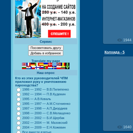
1944
Сервис
Колхида - 5
Translate my page
Наш опрос
Кто из этих руководителей ЧПМ
приложил руку к уничтожению
21
пароходства?
1986 — 1992 — В.В.Пилипенко
К
1992 — 1994 — П.В.Кудюкин
1995 — А.В.Коваль
1995 — 1997 — А.М.Стогниенко
1997 — 1998 — А.П.Диордиев
1998 — 2000 — С.В.Мелащенко
2000 — 2002 — Б.И.Щербак
2002 — 2004 — М. Мазовский
1640
2004 — 2009 — Е.Н.Кожевин
Все вместе взятые