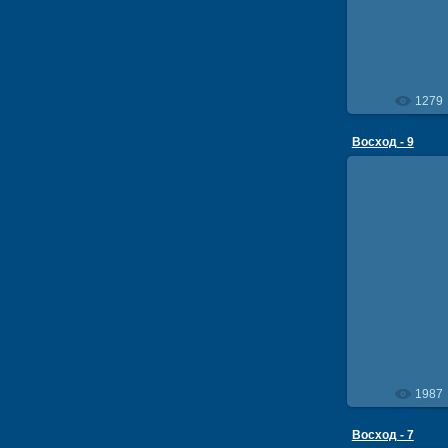
1279
Восход - 9
18
1987
Восход - 7