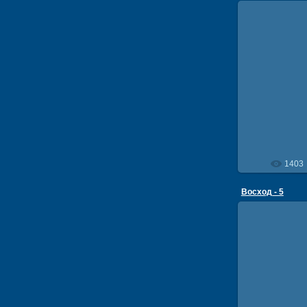
18
1403
Восход - 5
18