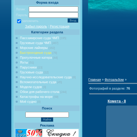
Форма входа
Логин:
Пароль:
запомнить
Забыл пароль
|
Регистрация
Категории раздела
Пассажирские суда ЧМП
[195]
Грузовые суда ЧМП
[467]
Морские лайнеры
[162]
Быстроходные суда
[76]
Прогулочные катера
[44]
Яхты
[51]
Парусники
[13]
Грузовые суда
[12]
Научно-исследовательские суда
[6]
Главная
»
Фотоальбом
»
Вспомогательные суда
[45]
Модели судов
[3]
Фотографий в разделе
:
76
Обои для рабочего стола
[244]
Катастрофы на море
[59]
Комета - 8
Моё судно
[0]
Поиск
Реклама
21