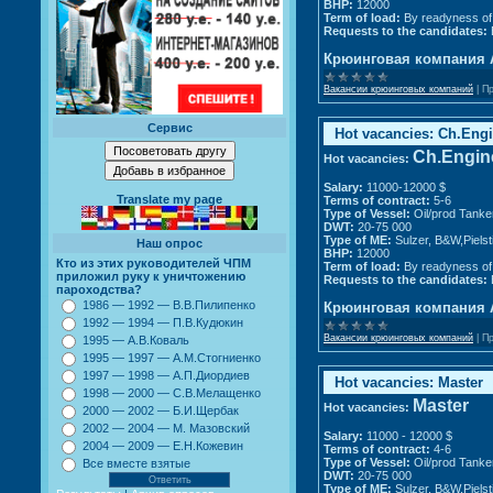
BHP:
12000
Term of load:
By readyness of
Requests to the candidates:
Крюинговая компания 
Вакансии крюинговых компаний
|
Пр
Сервис
Hot vacancies: Ch.Eng
Ch.Engin
Hot vacancies:
Salary:
11000-12000 $
Translate my page
Terms of contract:
5-6
Type of Vessel:
Oil/prod Tanke
DWT:
20-75 000
Type of ME:
Sulzer, B&W,Pielst
Наш опрос
BHP:
12000
Кто из этих руководителей ЧПМ
Term of load:
By readyness of
приложил руку к уничтожению
Requests to the candidates:
пароходства?
1986 — 1992 — В.В.Пилипенко
Крюинговая компания 
1992 — 1994 — П.В.Кудюкин
Вакансии крюинговых компаний
|
Пр
1995 — А.В.Коваль
1995 — 1997 — А.М.Стогниенко
1997 — 1998 — А.П.Диордиев
Hot vacancies: Master
1998 — 2000 — С.В.Мелащенко
Master
Hot vacancies:
2000 — 2002 — Б.И.Щербак
2002 — 2004 — М. Мазовский
Salary:
11000 - 12000 $
2004 — 2009 — Е.Н.Кожевин
Terms of contract:
4-6
Type of Vessel:
Oil/prod Tanke
Все вместе взятые
DWT:
20-75 000
Type of ME:
Sulzer, B&W,Pielst