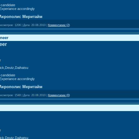
 candidate
Experiance accordingly
Акрополис Меритайм
осмотров:
1206
|
Дата:
20.08.2010
|
Комментарии (2)
ineer
eer
r
ick,Deutz,Daihatsu
 candidate
Experiance accordingly
Акрополис Меритайм
осмотров:
1548
|
Дата:
20.08.2010
|
Комментарии (0)
r
ick,Deutz,Daihatsu