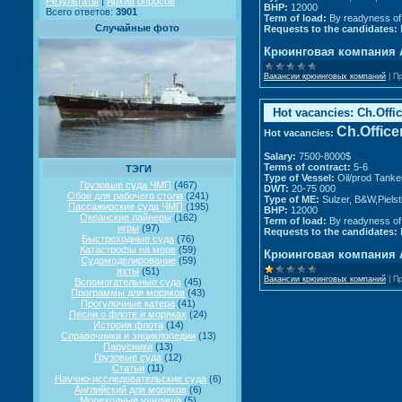
Результаты
|
Архив опросов
BHP:
12000
Всего ответов:
3901
Term of load:
By readyness of
Случайные фото
Requests to the candidates:
Крюинговая компания 
Вакансии крюинговых компаний
|
Пр
Hot vacancies: Ch.Offic
Ch.Office
Hot vacancies:
Salary:
7500-8000$
Terms of contract:
5-6
ТЭГИ
Type of Vessel:
Oil/prod Tanke
Грузовые суда ЧМП
(467)
DWT:
20-75 000
Обои для рабочего стола
(241)
Type of ME:
Sulzer, B&W,Pielst
Пассажирские суда ЧМП
(195)
BHP:
12000
Океанские лайнеры
(162)
Term of load:
By readyness of
игры
(97)
Requests to the candidates:
Быстроходные суда
(76)
Катастрофы на море
(59)
Крюинговая компания 
Судомоделирование
(59)
яхты
(51)
Вакансии крюинговых компаний
|
Пр
Вспомогательные суда
(45)
Программы для моряков
(43)
Прогулочные катера
(41)
Песни о флоте и моряках
(24)
История флота
(14)
Справочники и энциклопедии
(13)
Парусники
(13)
Грузовые суда
(12)
Статьи
(11)
Научно-исследовательские суда
(6)
Английский для моряков
(6)
Мореходные училища
(5)