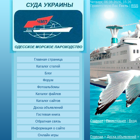
Четверг, 06.08.2026, 15:26
Приветствую Вас
Гость
|
RSS
Главная страница
Каталог статей
Блог
Форум
Фотоальбомы
Каталог файлов
Каталог сайтов
Доска объявлений
Гостевая книга
Главная
|
Регистрация
|
Вход
Обратная связь
Информация о сайте
Онлайн игры
Главная
»
Доска объявлений
» 