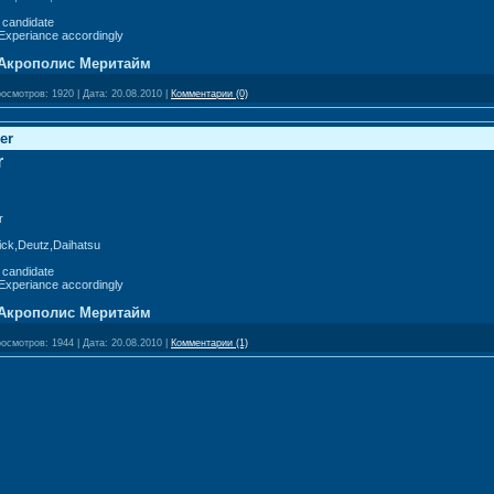
 candidate
Experiance accordingly
Акрополис Меритайм
осмотров:
1920
|
Дата:
20.08.2010
|
Комментарии (0)
er
r
r
ick,Deutz,Daihatsu
 candidate
Experiance accordingly
Акрополис Меритайм
осмотров:
1944
|
Дата:
20.08.2010
|
Комментарии (1)