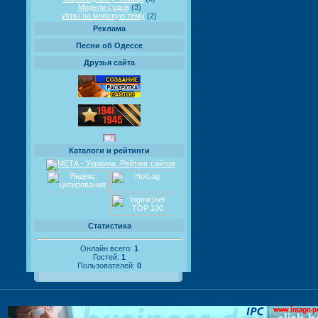
Модели судов
(3)
Игры на морскую тему
(2)
Реклама
Песни об Одессе
Друзья сайта
Каталоги и рейтинги
Статистика
Онлайн всего:
1
Гостей:
1
Пользователей:
0