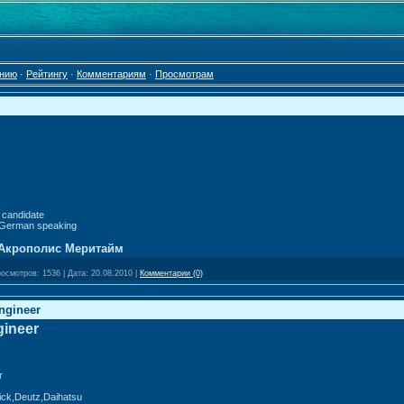
нию
·
Рейтингу
·
Комментариям
·
Просмотрам
 candidate
German speaking
Акрополис Меритайм
осмотров:
1536
|
Дата:
20.08.2010
|
Комментарии (0)
Engineer
gineer
r
ick,Deutz,Daihatsu