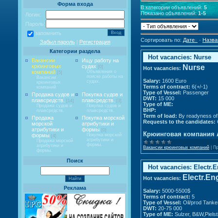
Форма входа
В категории объявлений
:
5
Показано объявлений
:
1-5
Логин:
Пароль:
запомнить
Сортировать по
:
Дате
·
Назва
Забыл пароль
|
Регистрация
Категории раздела
Hot vacancies: Nurse
Вакансии
Ищу работу на
Nurse
крюинговых
судах
[0]
Hot vacancies:
компаний
Объявления о
[5]
поиске работы на
Вакансии
Salary:
1600 Euro
судах.
крюинговых
Terms of contract:
6(+/-1)
компаний
Type of Vessel:
Passenger
Продажа судов и
Покупка судов и
DWT:
15 000
плавсредств.
плавсредств.
[14]
[3]
Type of ME:
Продажа судов и
Покупка судов и
BHP:
плавсредств.
плавсредств.
Term of load:
By readyness of
Продажа
Покупка морской
Requests to the candidates:
морской
атрибутики и
атрибутики и
формы
[0]
Крюинговая компания 
формы
Покупка морской
[4]
атрибутики и
Продажа морской
формы.
атрибутики и
Вакансии крюинговых компаний
|
Пр
формы.
Поиск
Hot vacancies: Electr.
Electr.En
Hot vacancies:
Реклама
Salary:
5000-5500$
Terms of contract:
5
Type of Vessel:
Oil/prod Tanke
DWT:
20-75 000
Type of ME:
Sulzer, B&W,Pielst