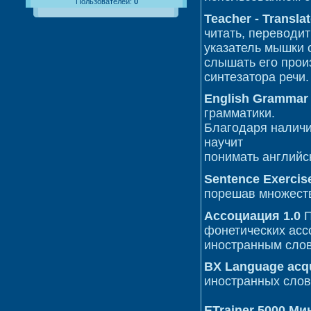
Пользователей:
0
Teacher - Translat
читать, переводит
указатель мышки о
слышать его прои
синтезатора речи.
English Gramma
грамматики.
Благодаря наличию
научит
понимать английс
Sentence Exercis
порешав множеств
Ассоциация 1.0
П
фонетических асс
иностранным слов
BX Language acqu
иностранных слов
ETrainer 5000 М