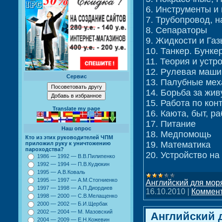
6. Инструменты и
7. Трубопровод, н
8. Сепараторы
9. Жидкости и Газ
10. Танкер. Бунке
11. Теория и устр
12. Рулевая маши
Сервис
13. Палубные ме
14. Борьба за жив
15. Работа по кон
Translate my page
16. Каюта, быт, р
17. Питание
Наш опрос
18. Медпомощь
Кто из этих руководителей ЧПМ
19. Математика
приложил руку к уничтожению
пароходства?
20. Устройство на
1986 — 1992 — В.В.Пилипенко
1992 — 1994 — П.В.Кудюкин
1995 — А.В.Коваль
1995 — 1997 — А.М.Стогниенко
Английский для мор
1997 — 1998 — А.П.Диордиев
16.10.2010
|
Коммент
1998 — 2000 — С.В.Мелащенко
2000 — 2002 — Б.И.Щербак
2002 — 2004 — М. Мазовский
Английский 
2004 — 2009 — Е.Н.Кожевин