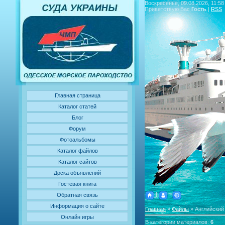
Воскресенье, 09.08.2026, 11:58
Приветствую Вас
Гость
|
RSS
Главная страница
Каталог статей
Блог
Форум
Фотоальбомы
Каталог файлов
Каталог сайтов
Доска объявлений
Гостевая книга
|
|
Обратная связь
Информация о сайте
Главная
»
Файлы
» Английский
Онлайн игры
В категории материалов
:
6