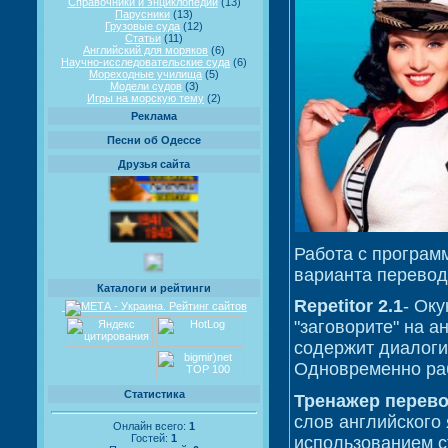
Справочники и энциклопедии
(13)
Парусники
(13)
Грузовые суда
(12)
Статьи
(11)
Английский для моряков
(6)
Научно-исследовательские суда
(6)
Мореходные училища
(5)
Модели судов
(3)
Игры на морскую тему
(2)
Реклама
Песни об Одессе
Друзья сайта
Работа с програм
варианта перевод
Каталоги и рейтинги
Repetitor 2.1
- Оку
"заговорите" на а
содержит диалоги
Одновременно раб
Статистика
Тренажер перево
слов английского
Онлайн всего:
1
Гостей:
1
использованием с