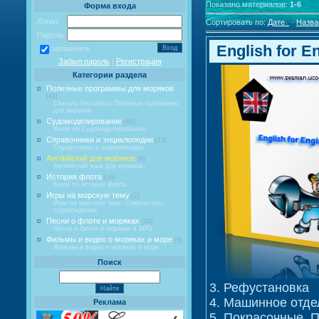
Показано материалов
:
1-6
Форма входа
Логин:
Сортировать по
:
Дате
·
Назва
Пароль:
English for 
запомнить
Забыл пароль
|
Регистрация
Категории раздела
Полезные программы для моряков
[43]
Скачать бесплатно Полезные программы
для моряков.
Судомоделирование
[66]
Книги по Судомоделированию.
Справочники и энциклопедии
[13]
Справочники и энциклопедии.
Английский для моряков
[6]
Английский язык для моряков.
История флота
[16]
Книги по истории флота.
Игры на морскую тему
[2]
Игры на морскую тему. Симуляторы
судовождения.
Песни о флоте и моряках
[24]
Песни о флоте и моряках в MP3
Фильмы и видео о моряках и море
[0]
Фильмы и видео о моряках и море.
Поиск
3. Рефустановка
4. Машинное отде
Реклама
5. Покрасочные, 