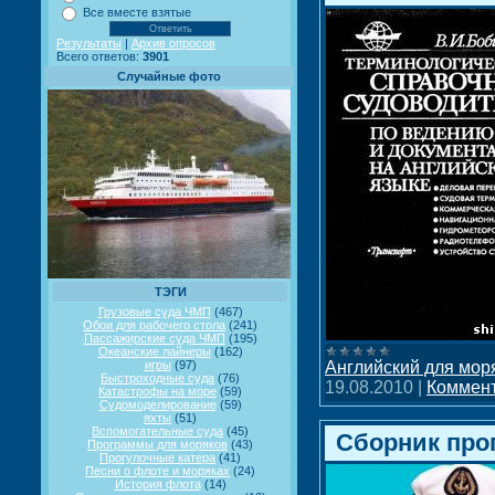
Все вместе взятые
Результаты
|
Архив опросов
Всего ответов:
3901
Случайные фото
ТЭГИ
Грузовые суда ЧМП
(467)
Обои для рабочего стола
(241)
Пассажирские суда ЧМП
(195)
Океанские лайнеры
(162)
Английский для мор
игры
(97)
Быстроходные суда
(76)
19.08.2010
|
Коммент
Катастрофы на море
(59)
Судомоделирование
(59)
яхты
(51)
Вспомогательные суда
(45)
Сборник про
Программы для моряков
(43)
Прогулочные катера
(41)
Песни о флоте и моряках
(24)
История флота
(14)